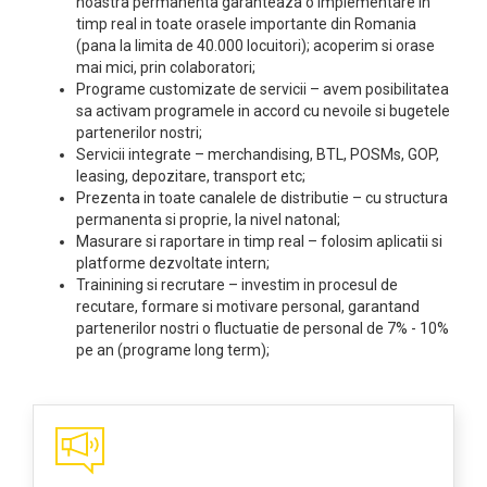
noastra permanenta garanteaza o implementare in
timp real in toate orasele importante din Romania
(pana la limita de 40.000 locuitori); acoperim si orase
mai mici, prin colaboratori;
Programe customizate de servicii – avem posibilitatea
sa activam programele in accord cu nevoile si bugetele
partenerilor nostri;
Servicii integrate – merchandising, BTL, POSMs, GOP,
leasing, depozitare, transport etc;
Prezenta in toate canalele de distributie – cu structura
permanenta si proprie, la nivel natonal;
Masurare si raportare in timp real – folosim aplicatii si
platforme dezvoltate intern;
Trainining si recrutare – investim in procesul de
recutare, formare si motivare personal, garantand
partenerilor nostri o fluctuatie de personal de 7% - 10%
pe an (programe long term);