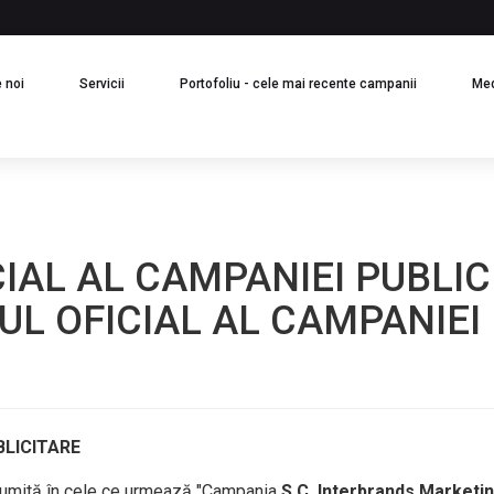
(current)
(current)
(current)
 noi
Servicii
Portofoliu - cele mai recente campanii
Me
L AL CAMPANIEI PUBLICIT
L OFICIAL AL CAMPANIEI P
BLICITARE
numită în cele ce urmează "Campania
S.C. Interbrands Marketing