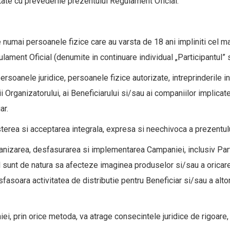
ate cu prevederile prezentului Regulament Oficial.
 numai persoanele fizice care au varsta de 18 ani impliniti cel mai 
lament Oficial (denumite in continuare individual „Participantul” s
rsoanele juridice, persoanele fizice autorizate, intreprinderile indi
tii Organizatorului, ai Beneficiarului si/sau ai companiilor implica
ar.
terea si acceptarea integrala, expresa si neechivoca a prezentul
organizarea, desfasurarea si implementarea Campaniei, inclusiv Part
sunt de natura sa afecteze imaginea produselor si/sau a oricareia
desfasoara activitatea de distributie pentru Beneficiar si/sau a al
, prin orice metoda, va atrage consecintele juridice de rigoare,