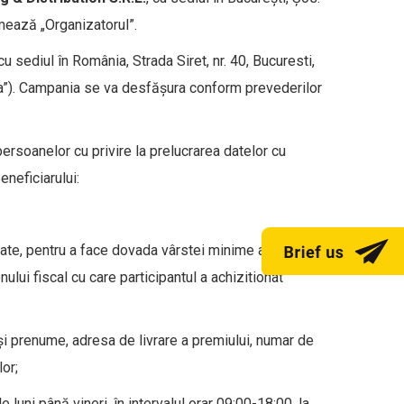
rmează „Organizatorul”.
u sediul în România, Strada Siret, nr. 40, Bucuresti,
a”). Campania se va desfăşura conform prevederilor
ersoanelor cu privire la prelucrarea datelor cu
eneficiarului:
titate, pentru a face dovada vârstei minime admise
ului fiscal cu care participantul a achizitionat
e și prenume, adresa de livrare a premiului, numar de
or;
luni până vineri, în intervalul orar 09:00-18:00, la