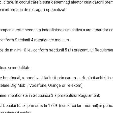
icitare, în cadrul căreia sunt desemnați aleator câștigătorii pre
am informatic de extrageri specializat.
 Campanie este necesara indeplinirea cumulativa a urmatoarelor con
e conform Sectiunii 4 mentionate mai sus .
ce de minim 10 lei, conform sectiunii 5 (1) prezentului Regulame
atoarea modalitate:
 bon fiscal, respectiv al facturii, prin care s-a efectuat achiziti
etelele DigiMobil, Vodafone, Orange si Telekom).
aniei mentionata in Sectiunea 3 a prezentului Regulament;
l bonului fiscal prin sms la 1729 (numar cu tarif normal) in peri