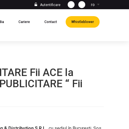
ro
Autentificare
(current)
(current)
(current)
(current)
dia
Cariere
Contact
Whistleblower
ARE Fii ACE la
UBLICITARE “ Fii
 & Distribution S.R.L.
, cu sediul în București, Șos.