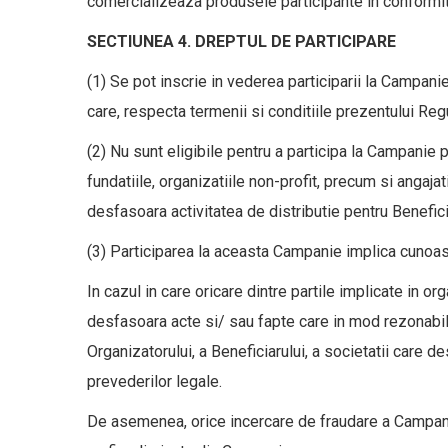
comercializeaza produsele participante in conformit
SECTIUNEA 4. DREPTUL DE PARTICIPARE
(1) Se pot inscrie in vederea participarii la Campanie
care, respecta termenii si conditiile prezentului Regu
(2) Nu sunt eligibile pentru a participa la Campanie pe
fundatiile, organizatiile non-profit, precum si angaja
desfasoara activitatea de distributie pentru Benefici
(3) Participarea la aceasta Campanie implica cunoas
In cazul in care oricare dintre partile implicate in 
desfasoara acte si/ sau fapte care in mod rezonabil 
Organizatorului, a Beneficiarului, a societatii care 
prevederilor legale.
De asemenea, orice incercare de fraudare a Campaniei