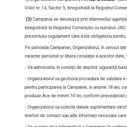
Viilor nr. 14, Sector 5, înregistrată la Registrul C
(3)
Campania se derulează prin intermediul agenţi
înregistrată la Registrul Comerţului cu numărul J4
prezentului regulament care este obligatoriu pentru 
Pe perioada Campaniei, Organizatorul, în sensul dat 
caracter personal și libera circulație a acestor date, 
- Va administra, în condiții de deplină siguranță baz
- Organizatorul va gestiona procedura de validare a c
pentru participarea la Campanie, si anume 18 ani, cond
produse Ace de minim 10 lei, conform prevederilor 
- Organizatorul va colecta datele suplimentare strict
telefon de contact sau alte informații necesare care
- Va susține linia informativă a Campaniei în vederea 