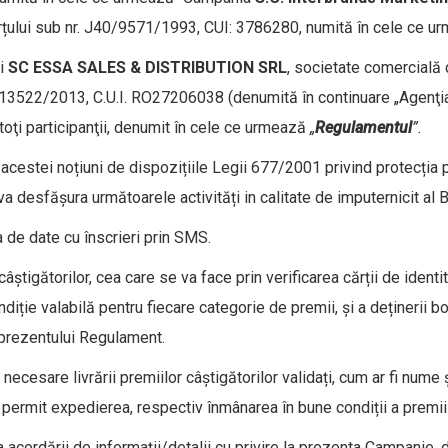
omerțului sub nr. J40/9571/1993, CUI: 3786280, numită în cele ce u
ei
SC ESSA SALES & DISTRIBUTION SRL
, societate comercială c
0/13522/2013, C.U.I. RO27206038 (denumită în continuare „Agenţi
toţi participanţii, denumit în cele ce urmează
„
Regulamentul
”.
acestei noțiuni de dispozițiile Legii 677/2001 privind protecția p
va desfășura următoarele activități in calitate de imputernicit al B
a de date cu înscrieri prin SMS.
âștigătorilor, cea care se va face prin verificarea cărții de iden
iție valabilă pentru fiecare categorie de premii, și a deținerii bon
prezentului Regulament.
 necesare livrării premiilor câștigătorilor validați, cum ar fi num
 permit expedierea, respectiv înmânarea în bune condiții a premiil
acordării de informații/detalii cu privire la prezenta Campanie, de 