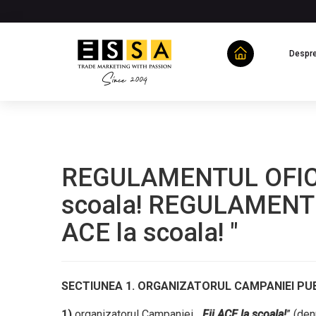
Despre
REGULAMENTUL OFICIA
scoala! REGULAMENTU
ACE la scoala! "
SECTIUNEA 1. ORGANIZATORUL CAMPANIEI PU
1)
organizatorul Campaniei „
Fii ACE la scoala!
” (de