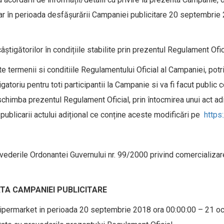
ar în perioada desfășurării Campaniei publicitare 20 septembrie
âștigătorilor în condițiile stabilite prin prezentul Regulament Ofic
te termenii si conditiile Regulamentului Oficial al Campaniei, potr
atoriu pentru toti participantii la Campanie si va fi facut public 
schimba prezentul Regulament Oficial, prin întocmirea unui act ad
a publicarii actului adițional ce conține aceste modificări pe
https
ederile Ordonantei Guvernului nr. 99/2000 privind comercializarea
ATA CAMPANIEI PUBLICITARE
Hipermarket in perioada 20 septembrie 2018 ora 00:00:00 – 21 o