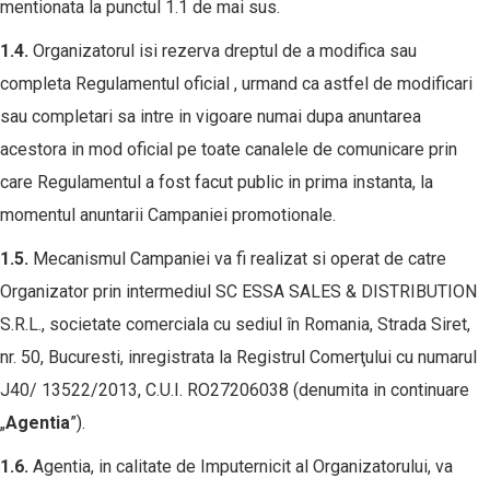
mentionata la punctul 1.1 de mai sus.
1.4.
Organizatorul isi rezerva dreptul de a modifica sau
completa Regulamentul oficial , urmand ca astfel de modificari
sau completari sa intre in vigoare numai dupa anuntarea
acestora in mod oficial pe toate canalele de comunicare prin
care Regulamentul a fost facut public in prima instanta, la
momentul anuntarii Campaniei promotionale.
1.5.
Mecanismul Campaniei va fi realizat si operat de catre
Organizator prin intermediul SC ESSA SALES & DISTRIBUTION
S.R.L., societate comerciala cu sediul în Romania, Strada Siret,
nr. 50, Bucuresti, inregistrata la Registrul Comerţului cu numarul
J40/ 13522/2013, C.U.I. RO27206038 (denumita in continuare
„
Agentia
”).
1.6.
Agentia, in calitate de Imputernicit al Organizatorului, va