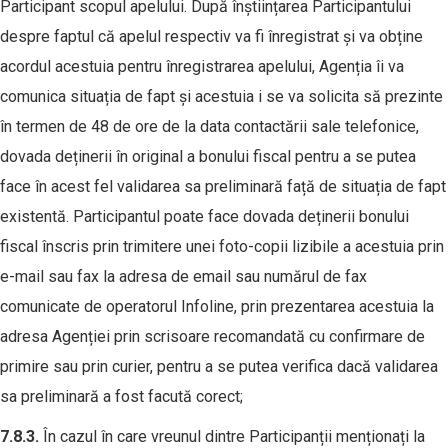
Participant scopul apelului. După înștiințarea Participantului
despre faptul că apelul respectiv va fi înregistrat și va obține
acordul acestuia pentru înregistrarea apelului, Agenția îi va
comunica situația de fapt și acestuia i se va solicita să prezinte
în termen de 48 de ore de la data contactării sale telefonice,
dovada deținerii în original a bonului fiscal pentru a se putea
face în acest fel validarea sa preliminară față de situația de fapt
existentă. Participantul poate face dovada deținerii bonului
fiscal înscris prin trimitere unei foto-copii lizibile a acestuia prin
e-mail sau fax la adresa de email sau numărul de fax
comunicate de operatorul Infoline, prin prezentarea acestuia la
adresa Agenției prin scrisoare recomandată cu confirmare de
primire sau prin curier, pentru a se putea verifica dacă validarea
sa preliminară a fost facută corect;
7.
8
.3.
În cazul în care vreunul dintre Participanții menționați la