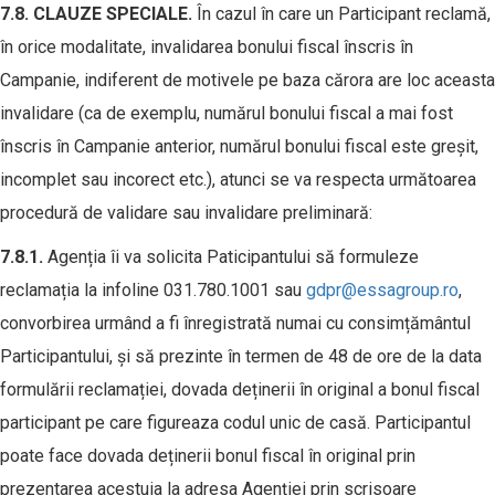
7.
8
.
CLAUZE
SPECIALE
.
În cazul în care un Participant reclamă,
în orice modalitate, invalidarea bonului fiscal înscris în
Campanie, indiferent de motivele pe baza cărora are loc aceasta
invalidare (ca de exemplu, numărul bonului fiscal a mai fost
înscris în Campanie anterior, numărul bonului fiscal este greșit,
incomplet sau incorect etc.), atunci se va respecta următoarea
procedură de validare sau invalidare preliminară:
7.
8
.1.
Agenția îi va solicita Paticipantului să formuleze
reclamația la infoline 031.780.1001 sau
gdpr@essagroup.ro
,
convorbirea urmând a fi înregistrată numai cu consimțământul
Participantului, și să prezinte în termen de 48 de ore de la data
formulării reclamației, dovada deținerii în original a bonul fiscal
participant pe care figureaza codul unic de casă. Participantul
poate face dovada deținerii bonul fiscal în original prin
prezentarea acestuia la adresa Agenției prin scrisoare