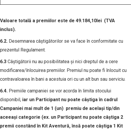
Valoare totală a premiilor este de
49.184,10lei
(TVA
inclus).
6.2.
Desemnarea câștigătorilor se va face în conformitate cu
prezentul Regulament.
6.3
Câștigătorii nu au posibilitatea și nici dreptul de a cere
modificarea/înlocuirea premiilor. Premiul nu poate fi înlocuit cu
contravaloarea în bani a acestuia ori cu un alt bun sau serviciu.
6.4
.
Premiile campaniei se vor acorda în limita stocului
disponibil,
iar un
Participant nu
poate c
âș
tiga în cad
r
ul
C
ampanie
i
mai mult de 1 (
un
)
premiu
de același tip/din
aceeași categorie (ex. un Participant nu poate câștiga 2
premii constând în Kit Aventură, însă poate câștiga 1 Kit