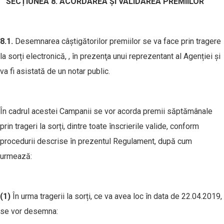
SEC
Ț
IUNEA
8
. ACORDAREA ȘI VALIDAREA PREMIILOR
8
.1.
Desemnarea câștigătorilor premiilor se va face prin tragere
la sorți electronică, , în prezenţa unui reprezentant al Agenției și
va fi asistată de un notar public.
În cadrul acestei Campanii se vor acorda premii săptămânale
prin trageri la sorți, dintre toate înscrierile valide, conform
procedurii descrise în prezentul Regulament, după cum
urmează:
(1)
În urma tragerii la sorți, ce va avea loc în data de 22.04.2019,
se vor desemna: