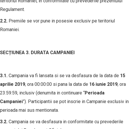
teritoriul Romaniei, in conformitate cu prevederile prezentului
Regulament.
2.2.
Premiile se vor pune in posesie exclusiv pe teritoriul
Romaniei.
SEC
Ț
IUNEA 3. DURATA CAMPANIEI
3.1.
Campania va fi lansata si se va desfasura de la data de
15
aprilie
2019
, ora 00:00:00 si pana la data de
16 iunie
201
9
, ora
23:59:59, inclusiv (denumita in continuare “
Perioada
Campaniei
”). Participantii se pot inscrie in Campanie exclusiv in
perioada mai sus mentionata.
3.2.
Campania se va desfasura in conformitate cu prevederile