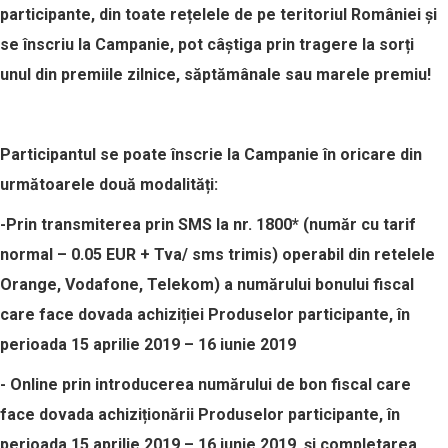
participante
,
din
toate rețelele de pe teritoriul României și
se înscriu la Campanie,
pot câștiga prin tragere la sorți
unul din premiile zilnice, săptămânale sau marele premiu!
Participantul
se poate
înscrie la Campanie în oricare din
următoarele două modalități:
-Prin
transmiterea prin
SMS la nr.
1800*
(număr cu tarif
normal
– 0.05 EUR + Tva/ sms trimis)
operabil din retelele
Orange, Vodafone, Telekom)
a numărului bonului fiscal
care face dovada achiziției Produselor participante, î
n
perioada
15 aprilie 2019 – 16 iunie 2019
-
Online prin introducerea numărului de bon fiscal care
face dovada achiziționării Produselor participante, î
n
perioada
15 aprilie 2019 – 16 iunie 2019, și completarea