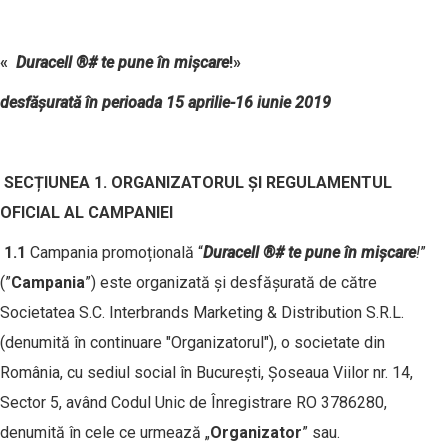
«
Duracell
®
# te pune în mișcare
!
»
desfășurată în perioada 15 aprilie-16 iunie 2019
SEC
Ț
IUNEA 1. ORGANIZATORUL ȘI REGULAMENTUL
OFICIAL AL CAMPANIEI
1.1
Campania promoțională “
Duracell
®
# te pune în mișcare
!
”
(”
Campania
”) este organizată și desfășurată de către
Societatea S.C. Interbrands Marketing & Distribution S.R.L.
(denumită în continuare "Organizatorul"), o societate din
România, cu sediul social în București, Șoseaua Viilor nr. 14,
Sector 5, având Codul Unic de Înregistrare RO 3786280,
denumită în cele ce urmează „
Organizator
” sau.