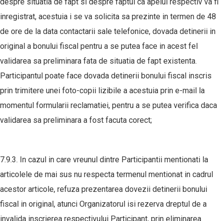
despre situatia de fapt si despre faptul ca apelul respectiv va fi
inregistrat, acestuia i se va solicita sa prezinte in termen de 48
de ore de la data contactarii sale telefonice, dovada detinerii in
original a bonului fiscal pentru a se putea face in acest fel
validarea sa preliminara fata de situatia de fapt existenta.
Participantul poate face dovada detinerii bonului fiscal inscris
prin trimitere unei foto-copii lizibile a acestuia prin e-mail la
momentul formularii reclamatiei, pentru a se putea verifica daca
validarea sa preliminara a fost facuta corect;
7.9.3. In cazul in care vreunul dintre Participantii mentionati la
articolele de mai sus nu respecta termenul mentionat in cadrul
acestor articole, refuza prezentarea dovezii detinerii bonului
fiscal in original, atunci Organizatorul isi rezerva dreptul de a
invalida inscrierea respectivului Participant, prin eliminarea