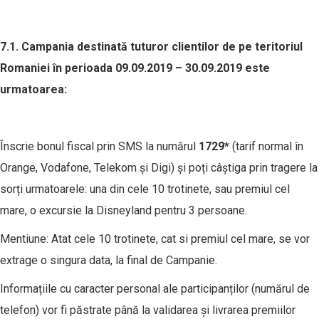
7.1.
Campania destinată
tuturor clientilor de pe teritoriul
Romaniei
în perioada
09.09
.2019 –
30.09
.2019 este
urmato
area
:
Înscrie bonul fiscal prin SMS la numărul
1
729*
(tarif normal în
Orange, Vodafone, Telekom și Digi) și poți câștiga prin tragere la
sorți urmatoarele: una din cele 10 trotinete, sau premiul cel
mare, o excursie la Disneyland pentru 3 persoane.
Mentiune: Atat cele 10 trotinete, cat si premiul cel mare, se vor
extrage o singura data, la final de Campanie.
Informațiile cu caracter personal ale participanților (numărul de
telefon) vor fi păstrate până la validarea și livrarea premiilor