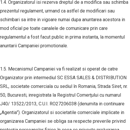
1.4. Organizatorul isi rezerva dreptul de a modifica sau schimba
prezentul regulament, urmand ca astfel de modificari sau
schimbari sa intre in vigoare numai dupa anuntarea acestora in
mod oficial pe toate canalele de comunicare prin care
regulamentul a fost facut public in prima instanta, la momentul
anuntarii Campaniei promotionale.
1.5. Mecanismul Campaniei va fi realizat si operat de catre
Organizator prin intermediul SC ESSA SALES & DISTRIBUTION
SRL, societate comerciala cu sediul în Romania, Strada Siret, nr.
50, Bucuresti, inregistrata la Registrul Comerţului cu numarul
J40/ 13522/2013, C.U.I. RO27206038 (denumita in continuare
„Agentia”). Organizatorul si societatile comerciale implicate in
organizarea Campaniei se obliga sa respecte preverile privind
protecția persoanelor fizice în ceea ce privește prelucrarea