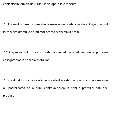
contactat in termen de 3 zile, se va apela la o rezerva.
7
.3 In cazul
in
care nici una dintre rezerve nu poate fi validata, Organizatorul
isi rezerva dreptul de a nu mai acorda respectivul premiu.
7
.
4
Organizatorul nu va suporta niciun fel de cheltuieli dupa punerea
castigatorilor
in
posesia premiilor.
7
.
5
Castigatorii premiilor oferite in cadrul acestei campanii promotionale nu
au posibilitatea de a primi contravaloarea in bani a premiilor sau alte
produse.