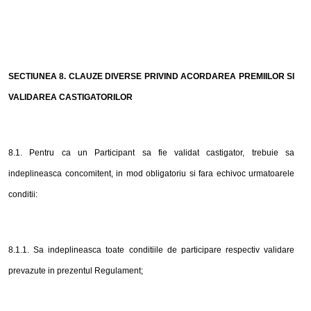
SECTIUNEA
8
. CLAUZE DIVERSE PRIVIND ACORDAREA PREMIILOR SI
VALIDAREA CASTIGATORILOR
8
.1. Pentru ca un Participant sa fie validat castigator, trebuie sa
indeplineasca concomitent, in mod obligatoriu si fara echivoc urmatoarele
conditii:
8
.1.1. Sa indeplineasca toate conditiile de participare respectiv validare
prevazute in prezentul Regulament;