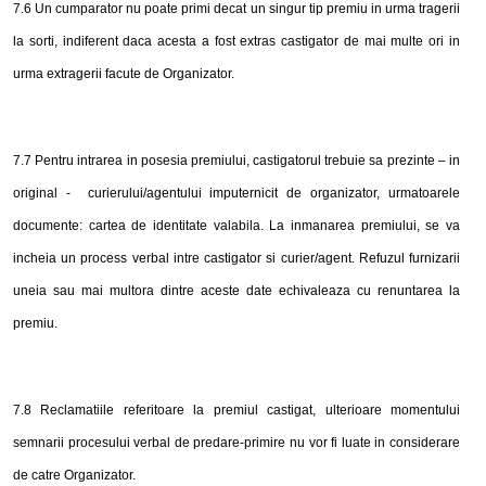
7
.
6
Un cumparator nu poate primi decat un singur tip premiu in urma tragerii
la sorti, indiferent daca acesta a fost extras castigator de mai multe ori in
urma extragerii facute de Organizator.
7
.
7
Pentru intrarea in posesia premiului, castigatorul trebuie sa prezinte – in
original - curierului/agentului imputernicit de organizator, urmatoarele
documente: cartea de identitate valabila. La inmanarea premiului, se va
incheia un process verbal intre castigator si curier/agent. Refuzul furnizarii
uneia sau mai multora dintre aceste date echivaleaza cu renuntarea la
premiu.
7
.
8
Reclamatiile referitoare la premiul castigat, ulterioare momentului
semnarii procesului verbal de predare-primire nu vor fi luate
in
considerare
de catre Organizator.