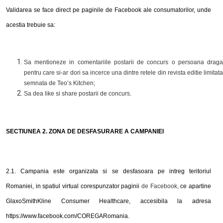
Validarea se face direct pe paginile de Facebook ale consumatorilor, unde
acestia trebuie sa:
Sa mentioneze in comentariile postarii de concurs o persoana draga
pentru care si-ar dori sa incerce una dintre retele din revista editie limitata
semnata de Teo’s Kitchen;
Sa dea like si share postarii de concurs.
SECTIUNEA 2. ZONA DE DESFASURARE A CAMPANIEI
2.1. Campania este organizat
a
s
i se
desfasoara
pe
i
ntreg teritoriul
Rom
a
niei,
in
spa
t
iul virtual corespunz
a
tor paginii
de Facebook,
ce apartine
GlaxoSmithKline Consumer Healthcare, accesibila la adresa
https://www.facebook.com/COREGARomania.