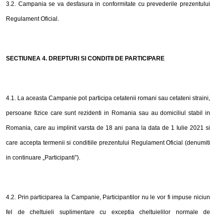
3.2. Campania se va desfasura in conformitate cu prevederile prezentului
Regulament Oficial.
SECTIUNEA
4
. DREPTURI SI CONDITII DE PARTICIPARE
4
.1. La aceasta Campanie pot participa cetatenii romani sau cetateni straini,
persoane fizice care sunt rezidenti in Romania sau au domiciliul stabil in
Romania, care au implinit varsta de 18 ani
pana la data de
1 Iulie 2021
si
care accept
a
termenii
si
condi
ti
ile prezentului Regulament Oficial (denumiti
in continuare „Participanti”).
4
.2. Prin participarea la Campanie, Participantilor nu le vor fi impuse niciun
fel de cheltuieli suplimentare cu exceptia cheltuielilor normale de