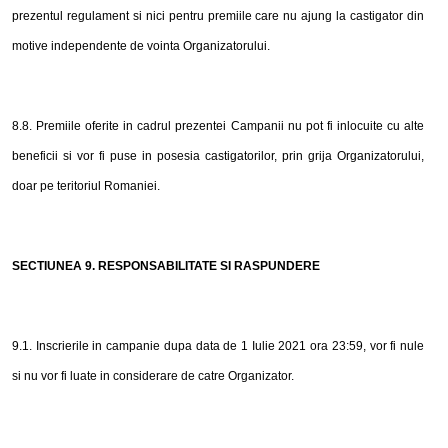
prezentul regulament si nici pentru premiile care nu ajung la castigator din
motive independente de vointa Organizatorului.
8.8. Premiile oferite in cadrul prezentei Campanii nu pot fi inlocuite cu alte
beneficii si vor fi puse in posesia castigatorilor, prin grija Organizatorului,
doar pe teritoriul Romaniei.
SECTIUNEA
9
. RESPONSABILITATE SI RASPUNDERE
9.1. Inscrierile in campanie dupa data de 1 Iulie 2021 ora 23:59, vor fi nule
si nu vor fi luate in considerare de catre Organizator.