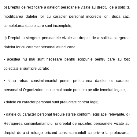
b) Dreptul de rectificare a datelor: persoanele vizate au dreptul de a solicita
modificarea datelor lor cu caracter personal incorecte ori, dupa caz,
completarea datele care sunt incomplete;
c) Dreptul la stergere: persoanele vizate au dreptul de a solicita stergerea
datelor lor cu caracter personal atunci cand:
• acestea nu mai sunt necesare pentru scopurile pentru care au fost
colectate si sunt prelucrate;
• si-au retras consimtamantul pentru prelucrarea datelor cu caracter
personal si Organizatorul nu le mai poate prelucra pe alte temeiuri legale;
• datele cu caracter personal sunt prelucrate contrar legii;
• datele cu caracter personal trebuie sterse conform legislatiei relevante. d)
Retragerea consimtamantului si dreptul de opozitie: persoanele vizate au
dreptul de a-si retrage oricand consimtamantull cu privire la prelucrarea