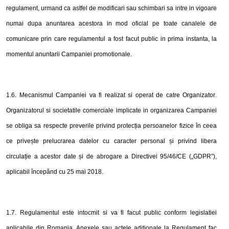
regulament, urmand ca astfel de modificari sau schimbari sa intre in vigoare
numai dupa anuntarea acestora in mod oficial pe toate canalele de
comunicare prin care regulamentul a fost facut public in prima instanta, la
momentul anuntarii Campaniei promotionale.
1.
6
. Mecanismul Campaniei va fi realizat si operat de catre Organizator
.
Organizatorul si societatile comerciale implicate in organizarea Campaniei
se obliga sa respecte preverile privind protecția persoanelor fizice în ceea
ce privește prelucrarea datelor cu caracter personal și privind libera
circulație a acestor date și de abrogare a Directivei 95/46/CE („GDPR”),
aplicabil începând cu 25 mai 2018.
1.
7
.
Regulamentul este intocmit si va fi facut public conform legislatiei
aplicabile din Romania. Anexele sau actele aditionale la Regulament fac