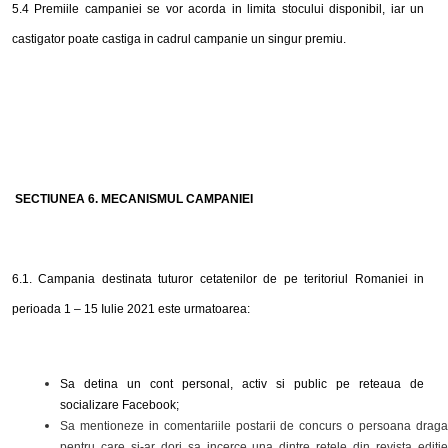
5
.4 Premiile campaniei se vor acorda in limita stocului disponibil, iar un
castigator poate castiga in cad
r
ul campanie un singur premiu.
SECTIUNEA
6
. MECANISMUL CAMPANIEI
6.1. Campania destinata tuturor cetatenilor de pe teritoriul Romaniei in
perioada 1 – 15 Iulie 2021 este urmatoarea:
Sa detina un cont personal, activ si public pe reteaua de
socializare Facebook;
Sa mentioneze in comentariile postarii de concurs o persoana draga
pentru care si-ar dori sa incerce una dintre retele din revista editie