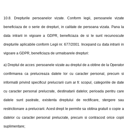
10.8. Drepturile persoanelor vizate. Conform legii, persoanele vizate
beneficiaza de o serie de drepturi, in calitate de persoana vizata. Pana la
data intrarii in vigoare a GDPR, beneficiaza de si le sunt recunoscute
drepturile aplicabile conform Legii nr. 677/2001. Incepand cu data intrarii in
vigoare a GDPR, beneficiaza de urmatoarele drepturi:
a) Dreptul de acces: persoanele vizate au dreptul de a obtine de la Operator
confirmarea ca prelucreaza datele lor cu caracter personal, precum si
informatii privind specificul prelucrarii cum ar fi: scopul, categoriile de date
cu caracter personal prelucrate, destinatarii datelor, perioada pentru care
datele sunt pastrate, existenta dreptului de rectificare, stergere sau
restrictionare a prelucrarii. Acest drept le permite sa obtina gratuit o copie a
datelor cu caracter personal prelucrate, precum si contracost orice copii
suplimentare;