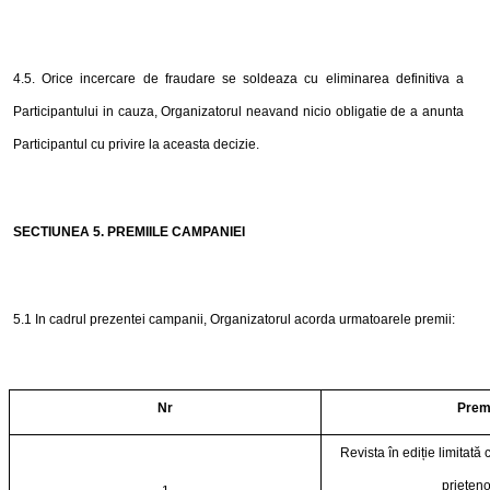
4
.5. Orice incercare de fraudare se soldeaza cu eliminarea definitiva a
Participantului in cauza, Organizatorul neavand nicio obligatie de a anunta
Participantul cu privire la aceasta decizie.
SECTIUNEA
5
. PREMIILE CAMPANIEI
5
.1 In cadrul prezentei campanii, Organizatorul acorda urmatoarele premii:
Nr
Prem
Revista în ediție limitată 
prieten