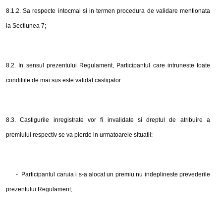
8
.1.2. Sa respecte intocmai si in termen procedura de validare mentionata
la Sectiunea
7
;
8
.2. In sensul prezentului Regulament, Participantul care intruneste toate
conditiile de mai sus este validat castigator.
8
.3. Castigurile inregistrate vor fi invalidate si dreptul de atribuire a
premiului respectiv se va pierde in urmatoarele situatii:
-
Participantul caruia i s-a alocat un premiu nu indeplineste prevederile
prezentului Regulament;