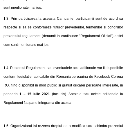
sunt mentionate mai jos.
1.
3
. Prin participarea la aceasta Campanie, participantii sunt de acord sa
respecte si sa se conformeze tuturor prevederilor, termenilor si conditiilor
prezentului regulament (denumit in continuare "Regulament Oficial") astfel
cum sunt mentionate mai jos.
1.
4
.
Prezentul Regulament sau eventualele acte aditionale vor fi disponibile
conform legislatiei aplicabile
din
Romania pe pagina de
Facebook Corega
RO
, fiind disponibil
in
mod public
si
gratuit oric
a
rei persoane interesate,
in
perioada
1 – 15 Iulie 2021
(inclusiv). Anexele sau actele a
ditionale
la
Regulament fac parte integrant
a
din acesta.
1.
5
.
Organizatorul isi rezerva dreptul de a modifica sau schimba prezentul