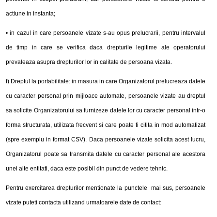
actiune in instanta;
• in cazul in care persoanele vizate s-au opus prelucrarii, pentru intervalul
de timp in care se verifica daca drepturile legitime ale operatorului
prevaleaza asupra drepturilor lor in calitate de persoana vizata.
f) Dreptul la portabilitate: in masura in care Organizatorul prelucreaza datele
cu caracter personal prin mijloace automate, persoanele vizate au dreptul
sa solicite Organizatorului sa furnizeze datele lor cu caracter personal intr-o
forma structurata, utilizata frecvent si care poate fi citita in mod automatizat
(spre exemplu in format CSV). Daca persoanele vizate solicita acest lucru,
Organizatorul poate sa transmita datele cu caracter personal ale acestora
unei alte entitati, daca este posibil din punct de vedere tehnic.
Pentru exercitarea drepturilor mentionate la punctele mai sus, persoanele
vizate puteti contacta utilizand urmatoarele date de contact: