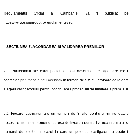
Regulamentul Oficial al Campaniei va fi publicat pe
https://www.essagroup.ro/regulamentevechi/
SECTIUNEA
7
. ACORDAREA SI VALIDAREA PREMIILOR
7
.1. Participantii ale caror postari au fost desemnate castigatoare vor fi
contactati
prin mesaje pe Facebook
in termen de 5 zile lucratoare de la data
alegerii castigatorului
pentru continuarea procedurii de
trimitere a premiului.
7
.2 Fiecare
castigator
are un termen de 3 zile pentru a trimite datele
necesare
,
nume si prenume, adresa de livrarea pentru livrarea premiului si
numarul de telefon. In cazul in care un potential castigator nu poate fi