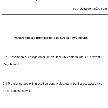
1
cu proteza dentară și semn
Valoare totala a premiilor este de
500 lei
(TVA inclus).
5
.2. Desemnarea castigatorilor se va face in conformitate cu prezentul
Regulament.
5
.3 Premiul nu poate fi inlocuit cu contravaloarea in bani a acestuia ori cu
un alt bun sau serviciu.