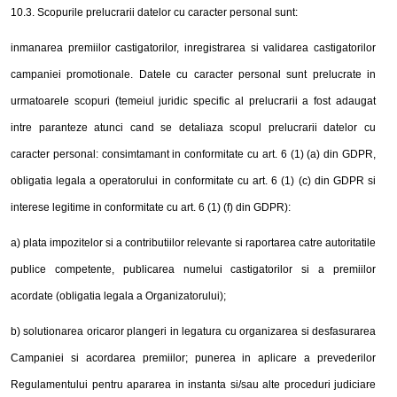
10.3. Scopurile prelucrarii datelor cu caracter personal sunt:
inmanarea premiilor castigatorilor, inregistrarea si validarea castigatorilor
campaniei promotionale. Datele cu caracter personal sunt prelucrate in
urmatoarele scopuri (temeiul juridic specific al prelucrarii a fost adaugat
intre paranteze atunci cand se detaliaza scopul prelucrarii datelor cu
caracter personal: consimtamant in conformitate cu art. 6 (1) (a) din GDPR,
obligatia legala a operatorului in conformitate cu art. 6 (1) (c) din GDPR si
interese legitime in conformitate cu art. 6 (1) (f) din GDPR):
a) plata impozitelor si a contributiilor relevante si raportarea catre autoritatile
publice competente, publicarea numelui castigatorilor si a premiilor
acordate (obligatia legala a Organizatorului);
b) solutionarea oricaror plangeri in legatura cu organizarea si desfasurarea
Campaniei si acordarea premiilor; punerea in aplicare a prevederilor
Regulamentului pentru apararea in instanta si/sau alte proceduri judiciare