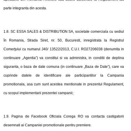
parte integranta din acesta.
1
.8.
SC ESSA SALES & DISTRIBUTION
SA
, societate comerciala cu sediul
în Romania, Strada Siret, nr. 50, Bucuresti, inregistrata la Registrul
Comerţului cu numarul J40/ 13522/2013, C.U.I. RO27206038 (denumita in
continuare „Agentia”) va constitui si va administra, in conditii de deplina
siguranta, o baza de date comuna (in continuare „Baza de Date”), care va
cuprinde datele de identificare ale participantilor la Campania
promotionala, asa cum sunt acestea mentionate in prezentul Regulament,
cu scopul implementarii prezentei campanii;
1
.
9
.
Pagina de Facebook Oficiala Corega RO
va contacta castigatorii
desemnati ai Campaniei promotionale pentru
premiere.