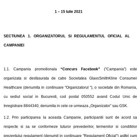
1 – 15 Iulie 2021
SECTIUNEA 1. ORGANIZATORUL SI REGULAMENTUL OFICIAL AL
CAMPANIEI
1.1. Campania promotionala
“
Concurs Facebook
”
(”Campania”) est
organizata si desfasurata de catre Societatea GlaxoSmithKline Consumer
Healthcare (denumita in continuare "Organizatorul "), o societate din Romania,
cu sediul social in Bucuresti, cod postal 050552 avand Codul Unic de
Inregistrare 8844340, denumita in cele ce urmeaza „Organizator” sau GSK.
1.
2
. Prin participarea la aceasta Campanie, participantii sunt de acord sa
respecte si sa se conformeze tuturor prevederilor, termenilor si conditiilor
prezentului regulament (denumit in continuare "Regulament Oficial") astfel cum