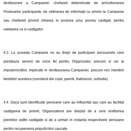
desfasurare a Campaniei: cheltuieli determinate de achizitionarea
Produselor participante, de obtinerea de informatii cu privire la Campanie
sau cheltuieli privind intrarea in posesia unui premiu castigat, pentru
validarea ca si castigator
.
4
.3. La aceasta Campanie nu au drept de participare persoanele care
presteaza servicii de orice fel pentru Organizator, precum si cei ai
imputernicitilor, implicate in desfasurarea Campaniei, precum nici membrii
familiilor acestora (constand din copii, parinti, frati/surori, sot/sotie).
4
.4. Daca sunt identificate persoane care au influentat sau care au facilitat
castigarea de premii, Organizatorul are dreptul de a cere restituirea
premiilor astfel castigate si de a urmari in instanta respectivele persoane
pentru recuperarea prejudiciilor cauzate.