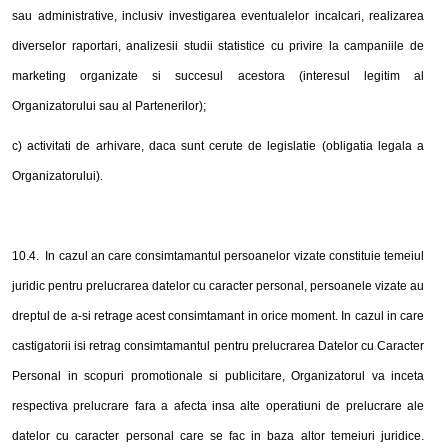
sau administrative, inclusiv investigarea eventualelor incalcari, realizarea
diverselor raportari, analizesii studii statistice cu privire la campaniile de
marketing organizate si succesul acestora (interesul legitim al
Organizatorului sau al Partenerilor);
c) activitati de arhivare, daca sunt cerute de legislatie (obligatia legala a
Organizatorului).
10.4. In cazul an care consimtamantul persoanelor vizate constituie temeiul
juridic pentru prelucrarea datelor cu caracter personal, persoanele vizate au
dreptul de a-si retrage acest consimtamant in orice moment. In cazul in care
castigatorii isi retrag consimtamantul pentru prelucrarea Datelor cu Caracter
Personal in scopuri promotionale si publicitare, Organizatorul va inceta
respectiva prelucrare fara a afecta insa alte operatiuni de prelucrare ale
datelor cu caracter personal care se fac in baza altor temeiuri juridice.