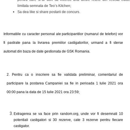
limitata semnata de Teo’s Kitchen;
Sa dea like si share postarii de concurs.
Informatiile cu caracter personal ale participantilor (numarul de telefon) vor
fi pastrate pana la livrarea premiilor castigatorilor, urmand a fi sterse
automat din baza de date gestionata de GSK Romania.
2. Pentru ca o inscriere sa fie validata preliminar, comentariul de
participare la postarea Campaniei sa fie in perioada 1 Iulie 2021 ora
00:00 pana la data de 15 Iulie 2021 ora 23:59;
Extragerea se va face prin random.org, unde vor fi desemnati 10
potentiali castigatori si 30 rezerve, cate 3 rezerve pentru fiecare
castigator.