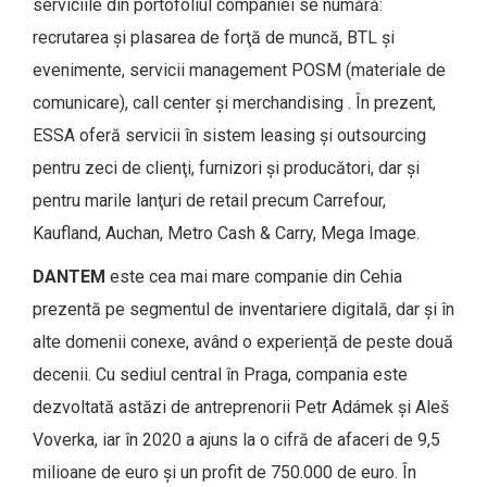
serviciile din portofoliul companiei se numără:
recrutarea şi plasarea de forţă de muncă, BTL şi
evenimente, servicii management POSM (materiale de
comunicare), call center şi merchandising . În prezent,
ESSA oferă servicii în sistem leasing şi outsourcing
pentru zeci de clienţi, furnizori şi producători, dar şi
pentru marile lanţuri de retail precum Carrefour,
Kaufland, Auchan, Metro Cash & Carry, Mega Image.
DANTEM
este cea mai mare companie din Cehia
prezentă pe segmentul de inventariere digitală, dar și în
alte domenii conexe, având o experiență de peste două
decenii. Cu sediul central în Praga, compania este
dezvoltată astăzi de antreprenorii Petr Adámek și Aleš
Voverka, iar în 2020 a ajuns la o cifră de afaceri de 9,5
milioane de euro și un profit de 750.000 de euro. În