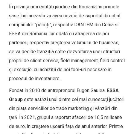
În privința noii entități juridice din România, în primele
șase luni aceasta va avea nevoie de suportul direct al
companiilor ”părinți”, respectiv DANTEM din Cehia și
ESSA din România. Iar odată cu atragerea de noi
parteneri, respectiv creșterea volumului de business,
se va decide tranziția către dezvoltarea unei structuri
proprii de client service, field management, field control
și execuție, cu achiziții de noi tool-uri necesare în
procesul de inventariere.
Fondat în 2010 de antreprenorul Eugen Saulea,
ESSA
Group
este astăzi unul dintre cei mai cunoscuți jucători
din piaţa serviciilor de trade marketing şi vânzări din
ţară. În 2021, grupul a raportat afaceri de 16,5 milioane
de euro, în creștere ușoară față de anul anterior. Printre